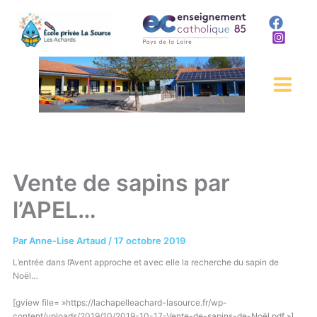
Aller
au
contenu
Vente de sapins par
l’APEL…
Par
Anne-Lise Artaud
/
17 octobre 2019
L’entrée dans l’Avent approche et avec elle la recherche du sapin de
Noël…
[gview file= »https://lachapelleachard-lasource.fr/wp-
content/uploads/2019/10/2019-10-17-Vente-de-sapins-de-Noël.pdf »]