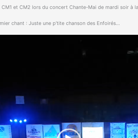
2 CM1 et CM2 lors du concert Chante-Mai de mardi soir à l
mier chant : Juste une p’tite chanson des Enfoirés…