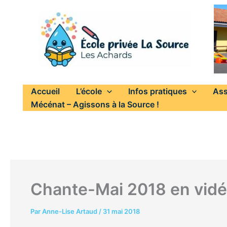
Aller
au
contenu
Accueil
L’école
Infos pratiques
Ass
Mécénat – Agissons à la Source !
Chante-Mai 2018 en vid
Par
Anne-Lise Artaud
/
31 mai 2018