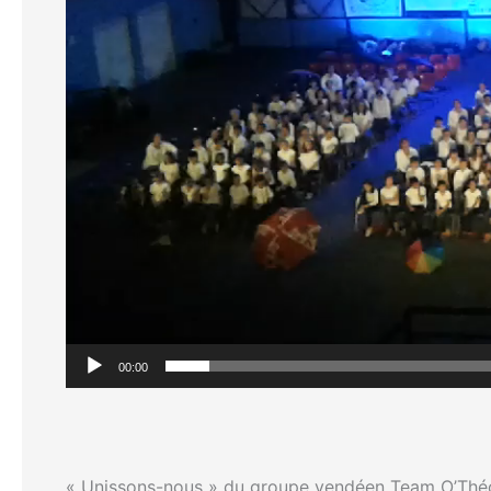
00:00
« Unissons-nous » du groupe vendéen Team O’Th