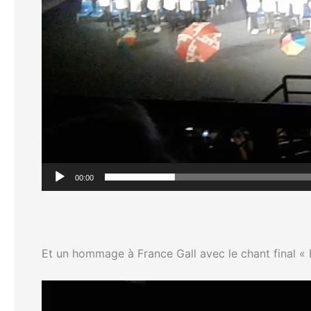
00:00
Et un hommage à France Gall avec le chant final « Ell
Lecteur
vidéo