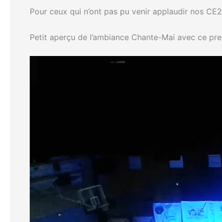
Pour ceux qui n’ont pas pu venir applaudir nos CE
Petit aperçu de l’ambiance Chante-Mai avec ce pre
Lecteur
vidéo