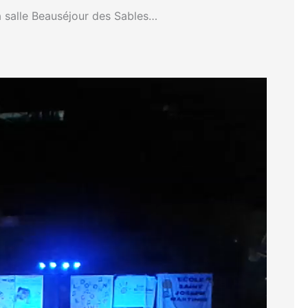
a salle Beauséjour des Sables…