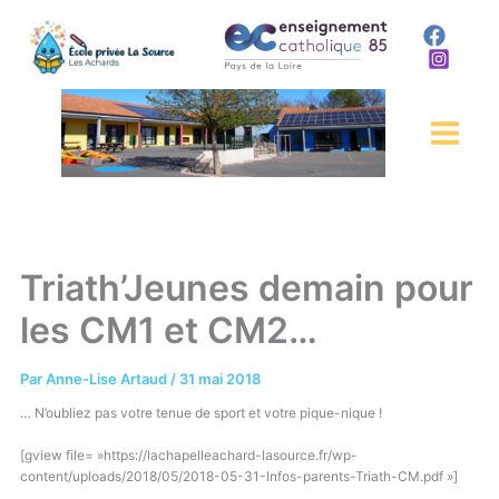
Aller
au
contenu
Triath’Jeunes demain pour
les CM1 et CM2…
Par
Anne-Lise Artaud
/
31 mai 2018
… N’oubliez pas votre tenue de sport et votre pique-nique !
[gview file= »https://lachapelleachard-lasource.fr/wp-
content/uploads/2018/05/2018-05-31-Infos-parents-Triath-CM.pdf »]