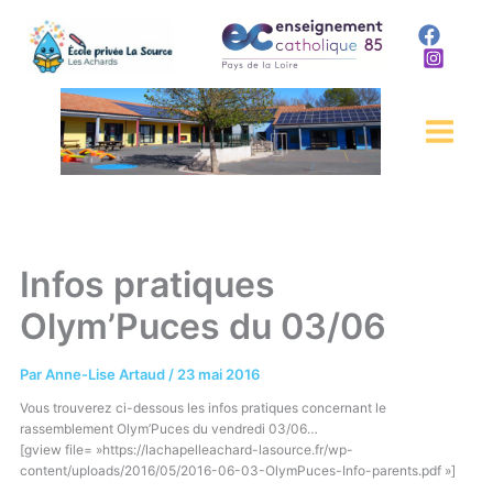
Aller
au
contenu
Infos pratiques
Olym’Puces du 03/06
Par
Anne-Lise Artaud
/
23 mai 2016
Vous trouverez ci-dessous les infos pratiques concernant le
rassemblement Olym’Puces du vendredi 03/06…
[gview file= »https://lachapelleachard-lasource.fr/wp-
content/uploads/2016/05/2016-06-03-OlymPuces-Info-parents.pdf »]