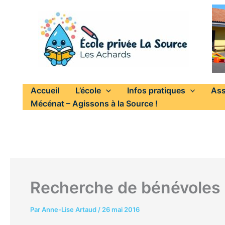
Aller
au
contenu
Accueil
L’école
Infos pratiques
Ass
Mécénat – Agissons à la Source !
Recherche de bénévoles 
Par
Anne-Lise Artaud
/
26 mai 2016