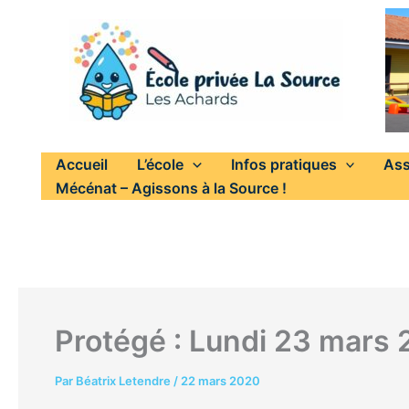
Aller
au
contenu
Accueil
L’école
Infos pratiques
Ass
Mécénat – Agissons à la Source !
Protégé : Lundi 23 mars 
Par
Béatrix Letendre
/
22 mars 2020