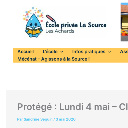
Aller
au
contenu
Accueil
L’école
Infos pratiques
Ass
Mécénat – Agissons à la Source !
Protégé : Lundi 4 mai – 
Par
Sandrine Seguin
/
3 mai 2020