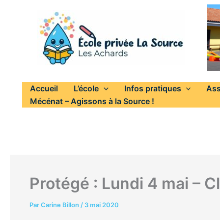
Aller
au
contenu
Accueil
L’école
Infos pratiques
Ass
Mécénat – Agissons à la Source !
Protégé : Lundi 4 mai – C
Par
Carine Billon
/
3 mai 2020