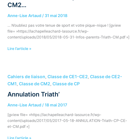
CM1
CM2…
et
CM2…
Anne-Lise Artaud
/
31 mai 2018
… N’oubliez pas votre tenue de sport et votre pique-nique ! [gview
file= »https://lachapelleachard-lasource.fr/wp-
content/uploads/2018/05/2018-05-31-Infos-parents-Triath-CM.pdf »]
Lire l’article »
Annulation
Triath’
Cahiers de liaison
Classe de CE1-CE2
Classe de CE2-
,
,
CM1
Classe de CM2
Classe de CP
,
,
Annulation Triath’
Anne-Lise Artaud
/
18 mai 2017
[gview file= »https://lachapelleachard-lasource.fr/wp-
content/uploads/2017/05/2017-05-18-ANNULATION-Triath-CP-CE-
et-CM.pdf »]
Lire l’article »