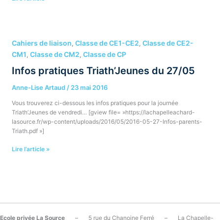
Infos
pratiques
Cahiers de liaison
Classe de CE1-CE2
Classe de CE2-
,
,
Triath’Jeunes
CM1
Classe de CM2
Classe de CP
,
,
du
Infos pratiques Triath’Jeunes du 27/05
27/05
Anne-Lise Artaud
/
23 mai 2016
Vous trouverez ci-dessous les infos pratiques pour la journée
Triath’Jeunes de vendredi… [gview file= »https://lachapelleachard-
lasource.fr/wp-content/uploads/2016/05/2016-05-27-Infos-parents-
Triath.pdf »]
Lire l’article »
Ecole privée La Source
– 5 rue du Chanoine Ferré – La Chapelle-