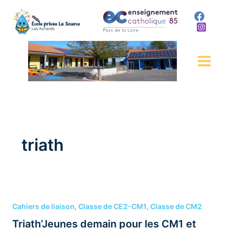
Aller
au
contenu
triath
Triath’Jeunes
demain
Cahiers de liaison
Classe de CE2-CM1
Classe de CM2
,
,
pour
Triath’Jeunes demain pour les CM1 et
les