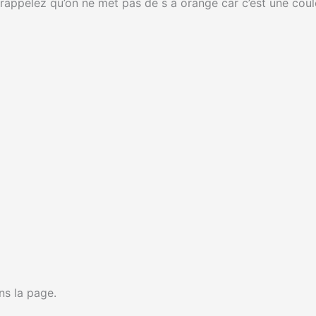
ppelez qu’on ne met pas de s à orange car c’est une coule
ins la page.