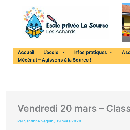
Aller
au
contenu
Accueil
L’école
Infos pratiques
Ass
Mécénat – Agissons à la Source !
Vendredi 20 mars – Class
Par
Sandrine Seguin
/
19 mars 2020